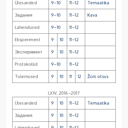
Ülesanded
9–10
11–12
Temaatika
Задания
9–10
11–12
Kava
Lahendused
9–10
11–12
Eksperiment
9
10
11–12
Эксперимент
9
10
11–12
Protokollid
9–10
11–12
Tulemused
9
10
11
12
Žürii otsus
LXIV, 2016–2017
Ülesanded
9
10
11–12
Temaatika
Задания
9
10
11–12
Lahendused
9
10
11–12