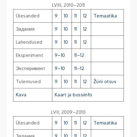
LVIII, 2010–2011
Ülesanded
9
10
11
12
Temaatika
Задания
9
10
11
12
Lahendused
9
10
11
12
Eksperiment
9–10
11–12
Эксперимент
9–10
11–12
Tulemused
9
10
11
12
Žürii otsus
Kava
Kaart ja bussiinfo
LVII, 2009–2010
Ülesanded
9
10
11
12
Temaatika
Задания
9
10
11
12