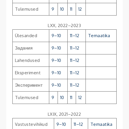
Tulemused
9
10
11
12
LXX, 2022–2023
Ülesanded
9–10
11–12
Temaatika
Задания
9–10
11–12
Lahendused
9–10
11–12
Eksperiment
9–10
11–12
Эксперимент
9–10
11–12
Tulemused
9
10
11
12
LXIX, 2021–2022
Vastustevihikud
9–10
11–12
Temaatika