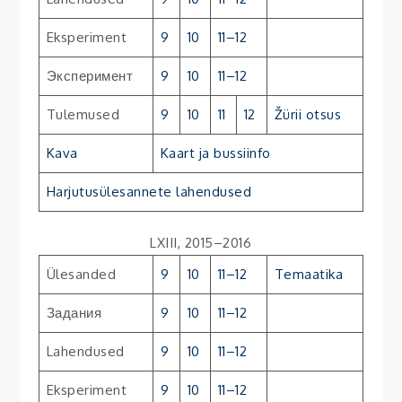
Eksperiment
9
10
11–12
Эксперимент
9
10
11–12
Tulemused
9
10
11
12
Žürii otsus
Kava
Kaart ja bussiinfo
Harjutusülesannete lahendused
LXIII, 2015–2016
Ülesanded
9
10
11–12
Temaatika
Задания
9
10
11–12
Lahendused
9
10
11–12
Eksperiment
9
10
11–12