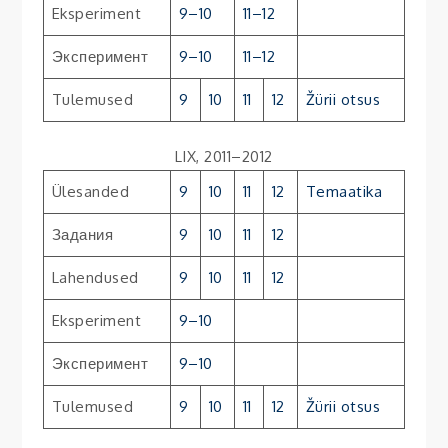
Eksperiment
9–10
11–12
Эксперимент
9–10
11–12
Tulemused
9
10
11
12
Žürii otsus
LIX, 2011–2012
Ülesanded
9
10
11
12
Temaatika
Задания
9
10
11
12
Lahendused
9
10
11
12
Eksperiment
9–10
Эксперимент
9–10
Tulemused
9
10
11
12
Žürii otsus