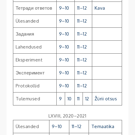
Тетради ответов
9–10
11–12
Kava
Ülesanded
9–10
11–12
Задания
9–10
11–12
Lahendused
9–10
11–12
Eksperiment
9–10
11–12
Эксперимент
9–10
11–12
Protokollid
9–10
11–12
Tulemused
9
10
11
12
Žürii otsus
LXVIII, 2020–2021
Ülesanded
9–10
11–12
Temaatika